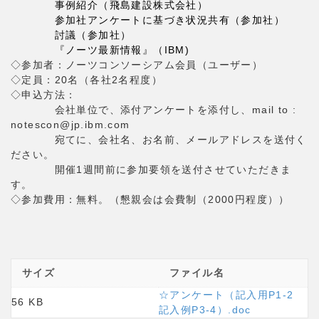
事例紹介（飛島建設株式会社）
参加社アンケートに基づき状況共有（参加社）
討議（参加社）
『ノーツ最新情報』（IBM)
◇参加者：ノーツコンソーシアム会員（ユーザー）
◇定員：20名（各社2名程度）
◇申込方法：
会社単位で、添付アンケートを添付し、mail to :
notescon@jp.ibm.com
宛てに、会社名、お名前、メールアドレスを送付く
ださい。
開催1週間前に参加要領を送付させていただきま
す。
◇参加費用：無料。（懇親会は会費制（2000円程度））
サイズ
ファイル名
☆アンケート（記入用P1-2
56 KB
記入例P3-4）.doc