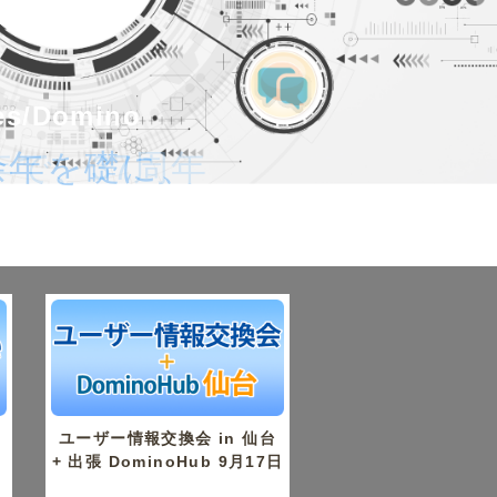
tes/Domino
tes/Domino
26年で、37周年
余年を礎に、
。
京
ユーザー情報交換会 in 仙台
+ 出張 DominoHub 9月17日