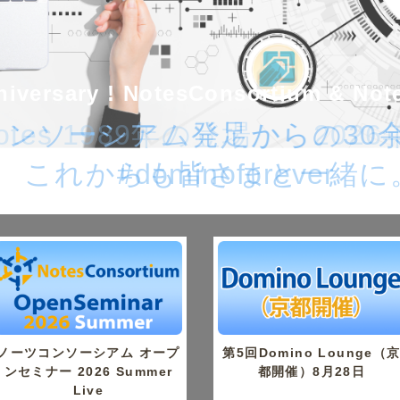
iversary ! NotesConsortium & No
iversary ! NotesConsortium & No
 Notes 1989年の登場から20
コンソーシアム発足からの30
これからも皆さまと一緒に
#dominoforever
ノーツコンソーシアム オープ
第5回Domino Lounge（
ンセミナー 2026 Summer
都開催）8月28日
Live