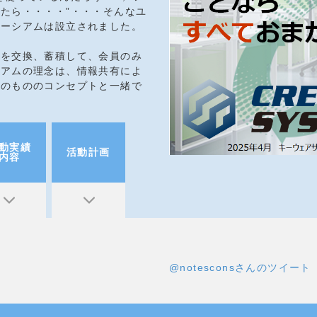
たら・・・・”・・・そんなユ
ソーシアムは設立されました。
ウを交換、蓄積して、会員のみ
シアムの理念は、情報共有によ
そのもののコンセプトと一緒で
動実績
活動計画
内容
@notesconsさんのツイート