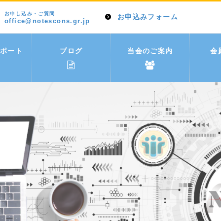
お申し込み・ご質問
お申込みフォーム
office@notescons.gr.jp
ポート
ブログ
当会のご案内
会