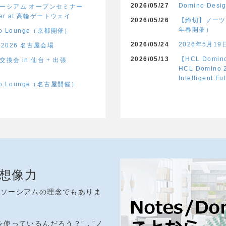
2026/05/27
Domino De
ーシアム オープンセミナー
mer at 高輪ゲートウェイ
2026/05/26
【締切】ノーツ
年春開催）
o Lounge（京都開催）
2026/05/24
2026年5月19日
b 2026 名古屋会場
2026/05/13
【HCL Dom
換会 in 仙台 + 出張
HCL Domino 2
Intelligent Fu
no Lounge（名古屋開催）
想像力
ンソーシアムの理念でもありま
を使っているんだろう？”，”ノ