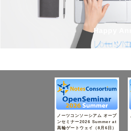
Happy Ann
Happy Ann
Lotus
ノーツ
ノーツコンソーシアム オープ
ンセミナー2026 Summer at
高輪ゲートウェイ（8月6日）