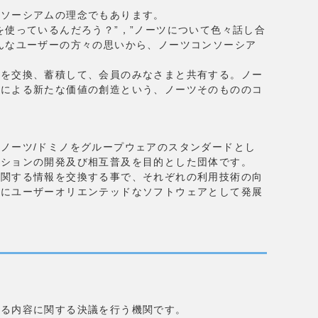
ンソーシアムの理念でもあります。
を使っているんだろう？”，”ノーツについて色々話し合
んなユーザーの方々の思いから、ノーツコンソーシア
ウを交換、蓄積して、会員のみなさまと共有する。ノー
有による新たな価値の創造という、ノーツそのもののコ
ノーツ/ドミノをグループウェアのスタンダードとし
ーションの開発及び相互普及を目的とした団体です。
に関する情報を交換する事で、それぞれの利用技術の向
真にユーザーオリエンテッドなソフトウェアとして発展
する内容に関する決議を行う機関です。