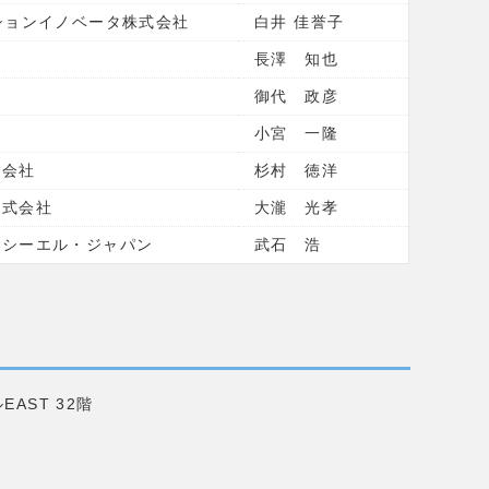
ションイノベータ株式会社
白井 佳誉子
長澤 知也
御代 政彦
小宮 一隆
式会社
杉村 徳洋
株式会社
大瀧 光孝
チシーエル・ジャパン
武石 浩
EAST 32階
内