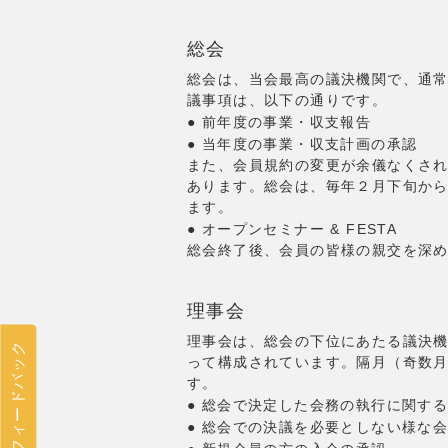
総会
総会は、当会最高の議決機関で、通
議事項は、以下の通りです。
● 前年度の事業・収支報告
● 当年度の事業・収支計画の承認
また、会員規約の変更が余儀なくさ
あります。総会は、毎年２月下旬か
ます。
● オープンセミナー & FESTA
総会終了後、会員の皆様の親交を深
理事会
理事会は、総会の下位にあたる議決
フィードバック
って構成されています。隔月（奇数
す。
● 総会で決定した会務の執行に関す
● 総会での決議を必要としない様な