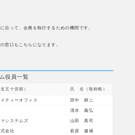
容に沿って、会務を執行するための機関です。
等の窓口もこちらになります。
アム役員一覧
社名五十音順）
氏 名（敬称略）
アイティーオフィス
田中 耕ニ
社
清水 義弘
ヴァシステムズ
山田 真司
株式会社
萩原 健補