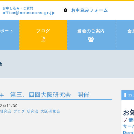
お申し込み・ご質問
お申込みフォーム
office@notescons.gr.jp
ポート
ブログ
当会のご案内
会
会
24年 第三、四回大阪研究会 開催
カ
4/11/30
お
阪研究会
ブログ
研究会
大阪研究会
情
プ
サー
Dom