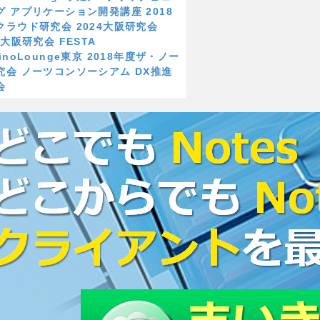
グ
アプリケーション開発講座
2018
クラウド研究会
2024大阪研究会
23大阪研究会
FESTA
inoLounge東京
2018年度ザ・ノー
究会
ノーツコンソーシアム
DX推進
会