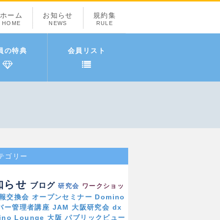
ホーム
お知らせ
規約集
HOME
NEWS
RULE
員の特典
会員リスト
テゴリー
知らせ
ブログ
研究会
ワークショッ
報交換会
オープンセミナー
Domino
バー管理者講座
JAM
大阪研究会
dx
ino Lounge 大阪
パブリックビュー