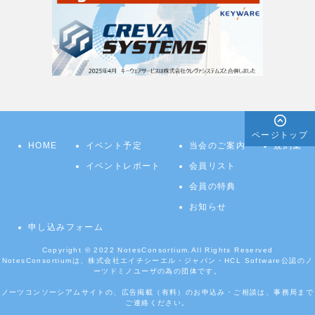
ページトップ
HOME
イベント予定
当会のご案内
規約集
イベントレポート
会員リスト
会員の特典
お知らせ
申し込みフォーム
Copyright © 2022
NotesConsortium.
All Rights Reserved
NotesConsortiumは、株式会社エイチシーエル・ジャパン・HCL Software公認のノ
ーツドミノユーザの為の団体です。
ノーツコンソーシアムサイトの、広告掲載（有料）のお申込み・ご相談は、事務局まで
ご連絡ください。