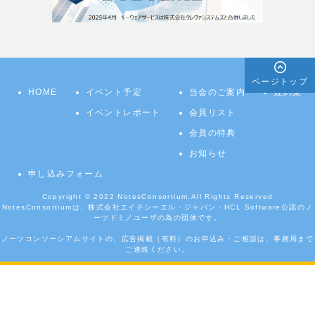
ページトップ
HOME
イベント予定
当会のご案内
規約集
イベントレポート
会員リスト
会員の特典
お知らせ
申し込みフォーム
Copyright © 2022
NotesConsortium.
All Rights Reserved
NotesConsortiumは、株式会社エイチシーエル・ジャパン・HCL Software公認のノ
ーツドミノユーザの為の団体です。
ノーツコンソーシアムサイトの、広告掲載（有料）のお申込み・ご相談は、事務局まで
ご連絡ください。