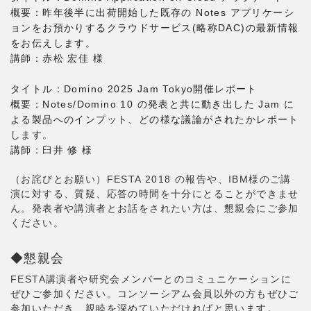
概要：昨年後半に出荷開始した既存の Notes アプリケーシ
ョンをお預かりするクラウドサービス(略称DAC)の最新情報
をお伝えします。
講師：赤松 宏佳 様
タイトル：Domino 2025 Jam Tokyo開催レポート
概要：Notes/Domino 10 の発表と共に動き出した Jam に
よる製品へのインプット、どの様な議論がされたかレポート
します。
講師：臼井 修 様
（お詫びとお願い）FESTA 2018 の報告や、IBM様のご講
演に対する、質疑、応答の時間を十分にとることができませ
ん。発表者や講演者とお話をされたい方は、懇親会にご参加
ください。
◆懇親会
FESTA講演者や研究会メンバーとのコミュニケーションに
ぜひご参加ください。コンソーシアム会員以外の方もぜひご
参加いただき、親睦を深めていただければと思います。