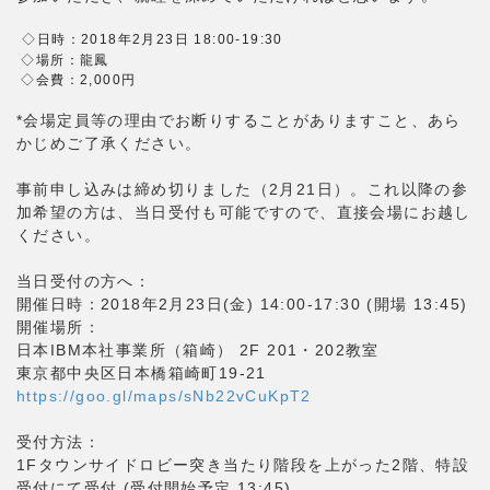
◇日時：2018年2
月
23日 18:00-19:30
◇場所：龍鳳
◇会費：2,000円
*会場定員等の理由でお断りすることがありますこと、あら
かじめご了承ください。
事前申し込みは締め切りました（2月21日）。これ以降の参
加希望の方は、当日受付も可能ですので、直接会場にお越し
ください。
当日受付の方へ：
開催日時：2018年2月23日(金) 14:00-17:30 (開場 13:45)
開催場所：
日本IBM本社事業所（箱崎） 2F 201・202教室
東京都中央区日本橋箱崎町19-21
https://goo.gl/maps/sNb22vCuKpT2
受付方法：
1Fタウンサイドロビー突き当たり階段を上がった2階、特設
受付にて受付 (受付開始予定 13:45)