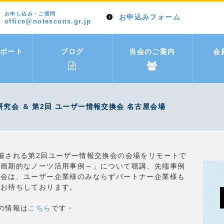
お申し込み・ご質問
お申込みフォーム
office@notescons.gr.jp
ポート
ブログ
当会のご案内
会
研究会 ＆ 第2回 ユーザー情報交換会 名古屋会場
催される第2回ユーザー情報交換会の会場をリモートで
～画期的なノーツ活用事例～」について聴講、先端事例
換会は、ユーザー企業様のみならずパートナー企業様も
をお待ちしております。
の情報は
こちら
です・