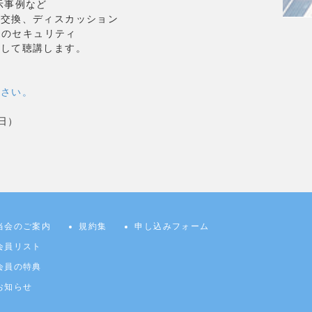
示事例など
報交換、ディスカッション
ンのセキュリティ
続して聴講します。
ださい。
曜日）
当会のご案内
規約集
申し込みフォーム
会員リスト
会員の特典
お知らせ