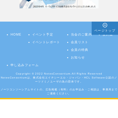
ページトップ
HOME
イベント予定
当会のご案内
規約集
イベントレポート
会員リスト
会員の特典
お知らせ
申し込みフォーム
Copyright © 2022
NotesConsortium.
All Rights Reserved
NotesConsortiumは、株式会社エイチシーエル・ジャパン・HCL Software公認のノ
ーツドミノユーザの為の団体です。
ノーツコンソーシアムサイトの、広告掲載（有料）のお申込み・ご相談は、事務局まで
ご連絡ください。