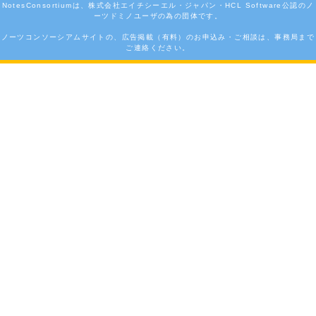
NotesConsortiumは、株式会社エイチシーエル・ジャパン・HCL Software公認のノ
ーツドミノユーザの為の団体です。
ノーツコンソーシアムサイトの、広告掲載（有料）のお申込み・ご相談は、事務局まで
ご連絡ください。