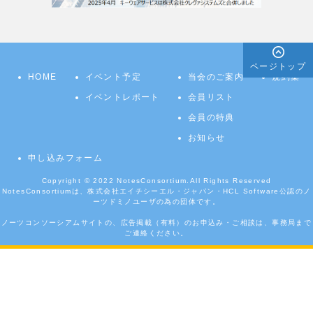
ページトップ
HOME
イベント予定
当会のご案内
規約集
イベントレポート
会員リスト
会員の特典
お知らせ
申し込みフォーム
Copyright © 2022
NotesConsortium.
All Rights Reserved
NotesConsortiumは、株式会社エイチシーエル・ジャパン・HCL Software公認のノ
ーツドミノユーザの為の団体です。
ノーツコンソーシアムサイトの、広告掲載（有料）のお申込み・ご相談は、事務局まで
ご連絡ください。