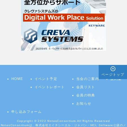
ページトップ
HOME
イベント予定
当会のご案内
規約集
イベントレポート
会員リスト
会員の特典
お知らせ
申し込みフォーム
Copyright © 2022
NotesConsortium.
All Rights Reserved
NotesConsortiumは、株式会社エイチシーエル・ジャパン・HCL Software公認のノ