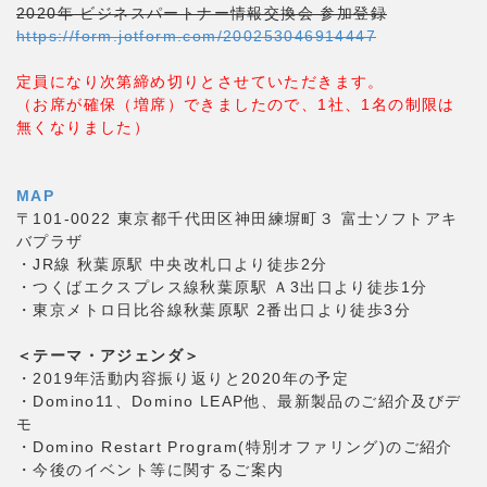
2020年 ビジネスパートナー情報交換会 参加登録
https://form.jotform.com/200253046914447
定員になり次第締め切りとさせていただきます。
（お席が確保（増席）できましたので、1社、1名の制限は
無くなりました）
MAP
〒101-0022 東京都千代田区神田練塀町３ 富士ソフトアキ
バプラザ
・JR線 秋葉原駅 中央改札口より徒歩2分
・つくばエクスプレス線秋葉原駅 Ａ3出口より徒歩1分
・東京メトロ日比谷線秋葉原駅 2番出口より徒歩3分
＜テーマ・アジェンダ＞
・2019年活動内容振り返りと2020年の予定
・Domino11、Domino LEAP他、最新製品のご紹介及びデ
モ
・Domino Restart Program(特別オファリング)のご紹介
・今後のイベント等に関するご案内