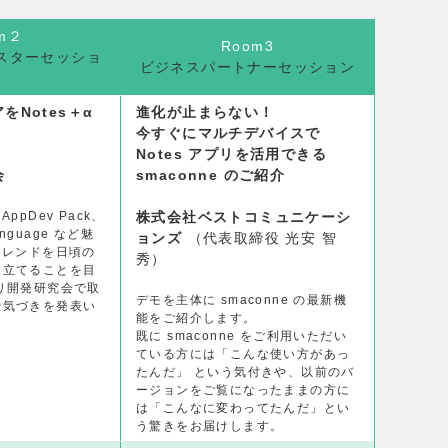
m２
Room3
マスターセッショ
ビジネスパートナーセッション
ン
をNotes＋α
進化が止まらない！
今すぐにマルチデバイスで
Notes アプリを活用できる
会
smaconne のご紹介​
 AppDev Pack、
株式会社ベストコミュニケーシ
Language など魅
ョンズ
（代表取締役 光安 智
トレンドを日頃の
秀）
役立てることを目
リ開発研究会で取
デモを主体に smaconne の最新機
や気づきを発表い
能をご紹介します。
既に smaconne をご利用いただい
ている方には「こんな使い方があっ
たんだ」 という気付きや、以前のバ
ージョンをご覧になったままの方に
は「こんなに変わってたんだ」とい
う驚きをお届けします。