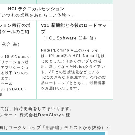
HCLテクニカルセッション
「いつもの業務をあたらしい体験へ」
ーション移⾏のポ
V11 新機能と今後のロードマッ
援ツールのご紹
プ
（HCL Software 臼井 修）
re 落合 基）
Notes/Domino V11のハイライト
は、iPhone版の HCL Nomadをは
no 10 のNotesク
じめとしたより多くのアプリの活
プリケーション移
用、新しくなったNotesクライアン
、アプリケーショ
ト、ADとの連携強化などによる
きる以下３つのツ
TCOのさらなる低減です。今後の製
します。
品ロードマップとともに、最新情報
定ツール
をお届けいたします。
ル（NDACC）
 集
いては、随時更新をしてまいります。
ー： 株式会社DataClasys 様
者向けワークショップ「用語編」テキストから抜粋）～