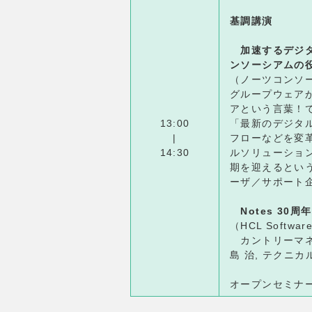
基調講演
加速するデジタル
ンソーシアムの
（ノーツコンソ
グループウェア
アという言葉！
13:00
「最新のデジタ
|
フローなどを変
14:30
ルソリューショ
期を迎えるとい
ーザ／サポート
Notes 30
（HCL Softwar
カントリーマネー
島 治, テクニカ
オープンセミナ