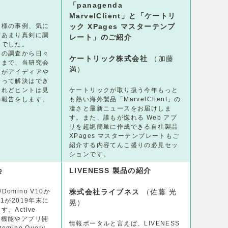
「panagenda
MarvelClient」と「ケートリ
そ様の事例、気に
ック XPages マスターテンプ
どあまり真剣に調
レート」のご紹介
んでした。
例の調査から日々
ケートリック株式会社
（加藤
とまで、当研究会
満）
ーがアイディアや
合って解決はでき
けれどヒントは見
ケートリックが取り扱う今年もっと
動報告をします。
も熱い海外製品「MarvelClient」の
凄さと最新ニュースをお届けしま
す。また、誰もが惚れる Web アプ
リを超絶簡単に作成できる自社製品
XPages マスターテンプレートもご
紹介する内容てんこ盛りの必見セッ
ションです。
会
LIVENESS 製品の紹介
/Domino V10か
株式会社ライブネス
（佐藤 光
1が2019年末に
晃）
。Active
の同期機能やアプリ開
情報ポータルと言えば、LIVENESS