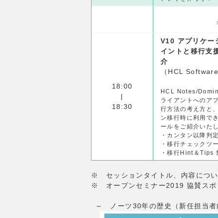
V10 アプリケ
イントと移⾏⽀
介
（HCL Softwa
18:00
HCL Notes/Domi
|
ライアントへのア
18:30
行方法の考え方と
ン移行時に利用で
ールをご紹介いた
・カンタン以降判
・移⾏チェックツー
・移⾏Hint＆Tips
※ セッションタイトル、内容につ
※ オープンセミナー2019 協賛スポンサ
～ ノーツ30年の歴史（新任担当