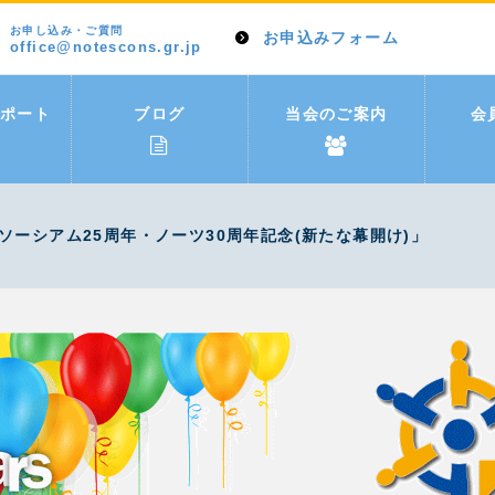
お申し込み・ご質問
お申込みフォーム
office@notescons.gr.jp
ポート
ブログ
当会のご案内
会
ンソーシアム25周年・ノーツ30周年記念(新たな幕開け)」