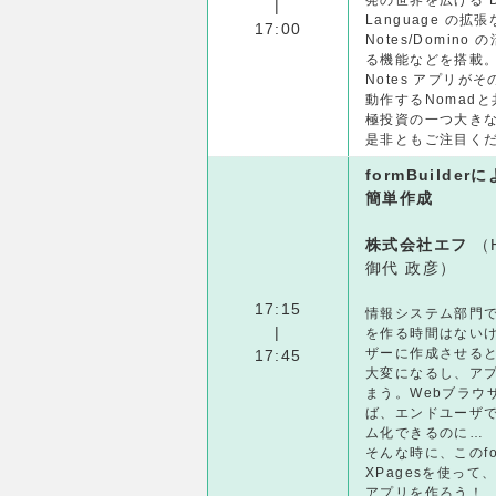
発の世界を広げる Do
|
Language の拡
17:00
Notes/Domin
る機能などを搭載
Notes アプリが
動作するNomadと
極投資の一つ大きな
是非ともご注目く
formBuilde
簡単作成
株式会社エフ
（
御代 政彦）
17:15
情報システム部門でD
|
を作る時間はない
ザーに作成させる
17:45
大変になるし、ア
まう。Webブラウ
ば、エンドユーザ
ム化できるのに…
そんな時に、このform
XPagesを使って、
アプリを作ろう！