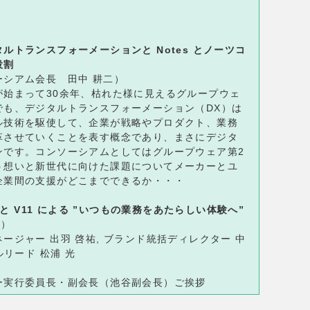
トランスフォーメーションと Notes とノーツコ
役割
ーシアム会長 田中 耕二）
が始まって30余年、枯れた様に見えるグループウェ
でも、デジタルトランスフォーメーション（DX）は
ル技術を駆使して、企業が戦略やプロダクト、業務
革させていくことを表す概念であり、まさにデジタ
ンです。コンソーシアムとしてはグループウェア第2
う想いと新世代に向けた課題についてメーカーとユ
企業間の支援がどこまでできるか・・・
周年と V11 による ”いつもの業務をあたらしい体験へ”
e）
ジャー 出羽 啓祐, ブランド統括ディレクター 中
ルリード 松浦 光
ー実行委員長・副会長（池谷副会長）ご挨拶