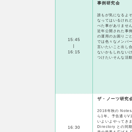
事例研究会
誰もが気になるよ
なってはいるけれ
べた事がありませ
近年公開された事
の運用のお困りご
15:45
では色々なメンバ
|
言いたいこと出し
16:15
ないかもしれない
つけたいそんな活
ザ・ノーツ研究
2018年秋の Notes
ら1年。予告通りV1
いよいよやってきます
Directory と
16:30