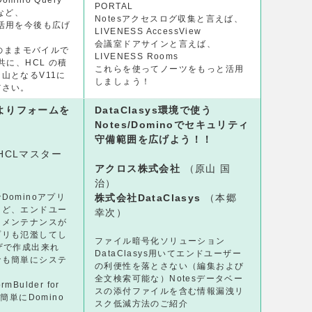
mino Query
PORTAL
張など、
Notesアクセスログ収集と言えば、
o の活用を今後も広げ
LIVENESS AccessView
。
会議室ドアサインと言えば、
そのままモバイルで
LIVENESS Rooms
共に、HCL の積
これらを使ってノーツをもっと活用
山となるV11に
しましょう！
ださい。
rによりフォームを
DataClasys環境で使う
Notes/Dominoでセキュリティ
守備範囲を広げよう！！
HCLマスター
アクロス株式会社
（原山 国
治）
ominoアプリ
株式会社DataClasys
（本郷
けど、エンドユー
幸次）
とメンテナンスが
プリも氾濫してし
ファイル暗号化ソリューション
ザで作成出来れ
DataClasys用いてエンドユーザー
でも簡単にシステ
の利便性を落とさない（編集および
全文検索可能な）Notesデータベー
Bulder for
スの添付ファイルを含む情報漏洩リ
簡単にDomino
スク低減方法のご紹介