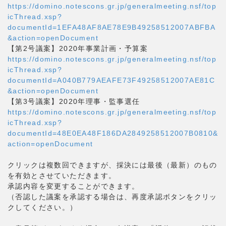
https://domino.notescons.gr.jp/generalmeeting.nsf/top
icThread.xsp?
documentId=1EFA48AF8AE78E9B49258512007ABFBA
&action=openDocument
【第2号議案】2020年事業計画・予算案
https://domino.notescons.gr.jp/generalmeeting.nsf/top
icThread.xsp?
documentId=A040B779AEAFE73F49258512007AE81C
&action=openDocument
【第3号議案】2020年理事・監事選任
https://domino.notescons.gr.jp/generalmeeting.nsf/top
icThread.xsp?
documentId=48E0EA48F186DA2849258512007B0810&
action=openDocument
クリックは複数回できますが、採決には最後（最新）のもの
を有効とさせていただきます。
承認内容を変更することができます。
（否認した議案を承認する場合は、再度承認ボタンをクリッ
クしてください。）