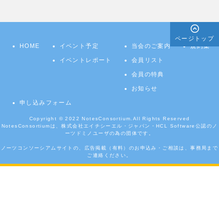
ページトップ
HOME
イベント予定
当会のご案内
規約集
イベントレポート
会員リスト
会員の特典
お知らせ
申し込みフォーム
Copyright © 2022
NotesConsortium.
All Rights Reserved
NotesConsortiumは、株式会社エイチシーエル・ジャパン・HCL Software公認のノ
ーツドミノユーザの為の団体です。
ノーツコンソーシアムサイトの、広告掲載（有料）のお申込み・ご相談は、事務局まで
ご連絡ください。