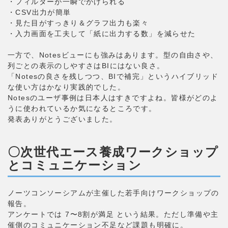
・フィルターが一瞬でかけられる
・CSV出力が簡単
・見た目がすっきり＆グラフ出力も楽々
・入力画面を工夫して「紙に出力する数」を減らせた
一方で、Notesビューにも強みはあります。型の自由さや、
列ごとの表示のしやすさはBIにはない良さ。
「Notesの良さを残しつつ、BIで補完」というハイブリッド
な使い方はかなり実践的でした。
Notesのユーザ事例は日本人はすきですよね。皆様がどのよ
うに使われているか気になるところです。
発表ありがとうございました。
〇次世代エース養成ワークショップ
とコミュニケーション
ノーツコンソーシアムが主催した若手向けワークショップの
報告。
アンケートでは 7〜8割が満足 という結果。ただし準備や主
催側のコミュニケーション不足など課題も明確に。