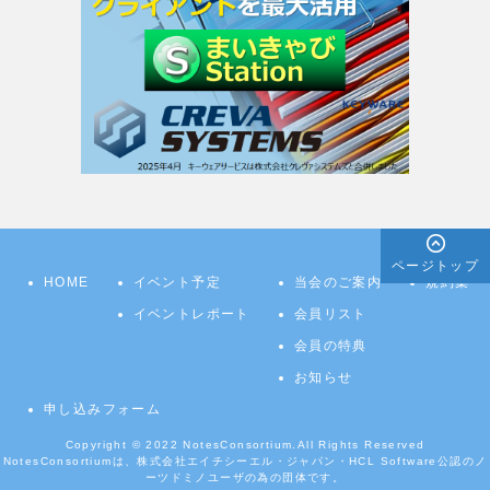
ページトップ
HOME
イベント予定
当会のご案内
規約集
イベントレポート
会員リスト
会員の特典
お知らせ
申し込みフォーム
Copyright © 2022
NotesConsortium.
All Rights Reserved
NotesConsortiumは、株式会社エイチシーエル・ジャパン・HCL Software公認のノ
ーツドミノユーザの為の団体です。