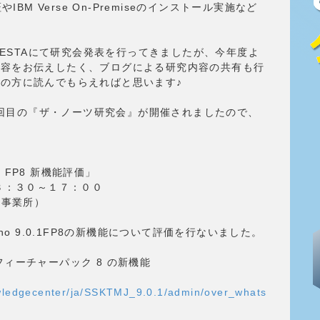
IBM Verse On-Premiseのインストール実施など
ムFESTAにて研究会発表を行ってきましたが、今年度よ
内容をお伝えしたく、ブログによる研究内容の共有も行
の方に読んでもらえればと思います♪
に２回目の『ザ・ノーツ研究会』が開催されましたので、
0.1 FP8 新機能評価」
３：３０～１７：００
崎事業所）
no 9.0.1FP8の新機能について評価を行ないました。
ition フィーチャーパック 8 の新機能
wledgecenter/ja/SSKTMJ_9.0.1/admin/over_whats