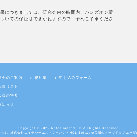
果につきましては、研究会内の時間内、ハンズオン環
についての保証はできかねますので、予めご了承くださ
当会のご案内
規約集
申し込みフォーム
会員リスト
会員の特典
お知らせ
Copyright © 2022
NotesConsortium.
All Rights Reserved
ortiumは、株式会社エイチシーエル・ジャパン・HCL Software公認のノーツドミノユ