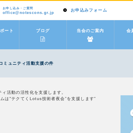
お申し込み・ご質問
お申込みフォーム
office@notescons.gr.jp
ポート
ブログ
当会のご案内
会
コミュニティ活動支援の件
ティ活動の活性化を支援します。
は"テクてくLotus技術者夜会”を支援します”