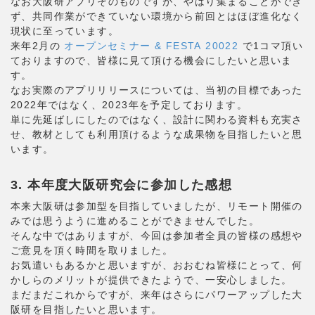
なお大阪研アプリそのものですが、やはり集まることができ
ず、共同作業ができていない環境から前回とはほぼ進化なく
現状に至っています。
​来年2月の
オープンセミナー & FESTA 20022
で1コマ頂い
ておりますので、皆様に見て頂ける機会にしたいと思いま
す。
なお実際のアプリリリースについては、当初の目標であった
2022年ではなく、2023年を予定しております。
単に先延ばしにしたのではなく、設計に関わる資料も充実さ
せ、教材としても利用頂けるような成果物を目指したいと思
います。
3. 本年度大阪研究会に参加した感想
本来大阪研は参加型を目指していましたが、リモート開催の
みでは思うように進めることができませんでした。
そんな中ではありますが、今回は参加者全員の皆様の感想や
ご意見を頂く時間を取りました。
お気遣いもあるかと思いますが、おおむね皆様にとって、何
かしらのメリットが提供できたようで、一安心しました。
まだまだこれからですが、来年はさらにパワーアップした大
阪研を目指したいと思います。