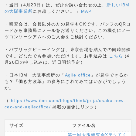
・当日（4月20日）は、ぜひお誘い合わせの上、
新しいIBM
の大阪事業所
にお越しください。→
MAP
・研究会は、会員以外の方の見学もOKです。パンフのQRコ
ードから事務局にメールをお送りください。この機会にノー
ツコンソーシアムへのご入会をご検討ください。
・パブリックビューイングは、東京会場を結んでの同時開催
です。どなたでも参加いただけます。お申込みは
こちら
(4
月20日の申し込みは、近日開始予定）
・日本IBM 大阪事業所の「
Agile office
」が見学できるか
も？「働き方改革」の参考にされてみてはいかがでしょう
か。
（
https://www.ibm.com/blogs/think/jp-ja/osaka-new-
cec-and-agileoffice/
掲載の画像にリンク）
サイズ
ファイル名
第一回大阪研究会Xテクてく