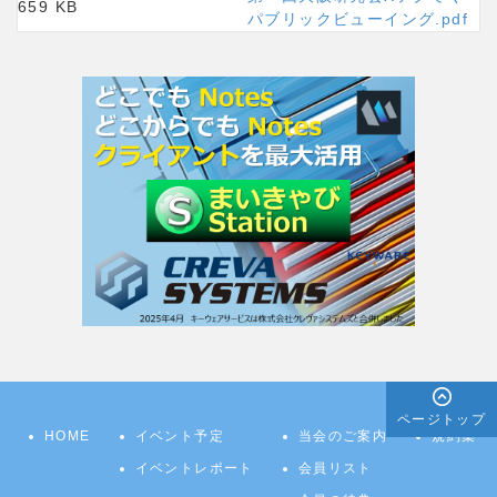
659 KB
パブリックビューイング.pdf
ページトップ
HOME
イベント予定
当会のご案内
規約集
イベントレポート
会員リスト