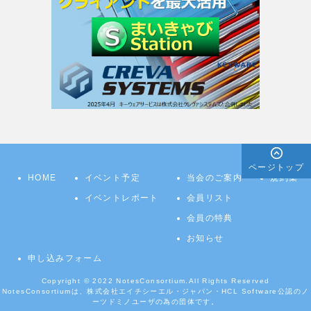
ページトップ
HOME
イベント予定
当会のご案内
規約集
イベントレポート
会員リスト
会員の特典
お知らせ
申し込みフォーム
Copyright © 2022
NotesConsortium.
All Rights Reserved
NotesConsortiumは、株式会社エイチシーエル・ジャパン・HCL Software公認のノ
ーツドミノユーザの為の団体です。