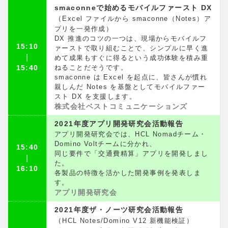
smaconneで始めるモバイルファースト DX
（
Excel ファイルから smaconne（Notes）ア
プリを一発作成）
DX 推進のコツの一つは、現場からモバイルフ
15:10
ァーストで取り組むことで、シンプルに早く進
｜
めて成果もすぐに得るという成功体験を積み重
15:40
ねることだそうです。
smaconne は Excel を起点に、皆さんが慣れ
親しんだ Notes を基盤としてモバイルファー
スト DX を支援します。
株式会社ベストコミュニケーションズ
2021年度アプリ開発研究会活動報告
アプリ開発研究会では、HCL Nomadチーム・
Domino Voltチームに分かれ、
15:40
同じ要件で「交通費精算」アプリを開発しまし
｜
た。
16:10
各製品の特徴を活かした開発事例を発表しま
す。
アプリ開発研究会
2021年度ザ・ノーツ研究会活動報告
（
HCL Notes/Domino V12 新機能検証）