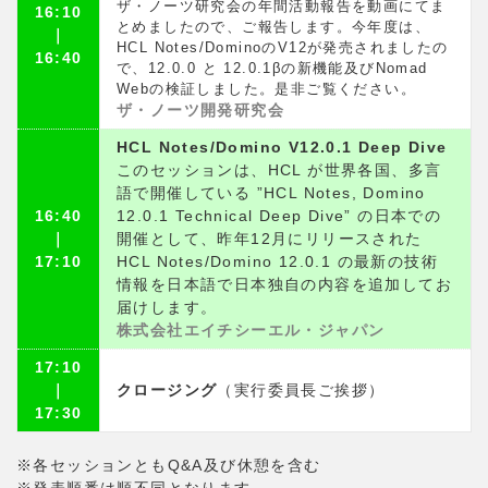
ザ・ノーツ研究会の年間活動報告を動画にてま
16:10
とめましたので、ご報告します。今年度は、
｜
HCL Notes/DominoのV12が発売されましたの
16:40
で、12.0.0 と 12.0.1βの新機能及びNomad
Webの検証しました。是非ご覧ください。
ザ・ノーツ開発研究会
HCL Notes/Domino V12.0.1 Deep Dive​
このセッションは、HCL が世界各国、多言
語で開催している ”HCL Notes, Domino
16:40
12.0.1 Technical Deep Dive” の日本での
｜
開催として、昨年12月にリリースされた
17:10
HCL Notes/Domino 12.0.1 の最新の技術
情報を日本語で日本独自の内容を追加してお
届けします。
株式会社エイチシーエル・ジャパン
17:10
｜
クロージング
（実行委員長ご挨拶）
17:30
※各セッションともQ&A及び休憩を含む