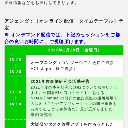
接続情報などをお届けして参ります。
アジェンダ：（オンライン配信 タイムテーブル）予
定
※ オンデマンド配信では、下記のセッションをご都
合の良いお時間に、ご視聴頂けます。
2022年2月18日（金曜日）
13:00
オープニング
（コンソーシアム会長ご挨拶、
｜
HCL Japan 様ご挨拶）
13:30
2021年度事例研究会活動報告
2021年度の事例研究会活動について報告いたし
13:30
ます。公開事例や口コミサイトにおける
｜
Notes/Domino の研究の他に実際の運用現場で
のお困りごとやアプリケーションの開発事例を
14:00
共有することで参加者の知見が広がりました。
事例研究会
大阪研でタスク管理アプリを作ろうとした