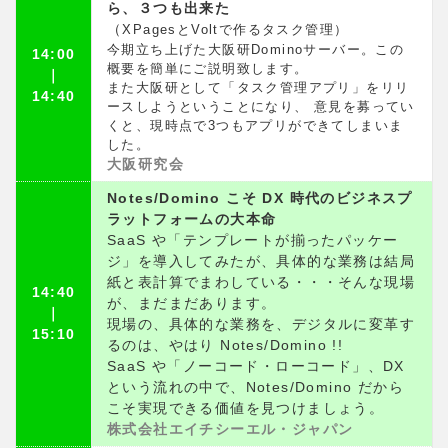
ら、３つも出来た
（
XPagesとVoltで作るタスク管理）
今期立ち上げた大阪研Dominoサーバー。この
14:00
概要を簡単にご説明致します。
｜
また大阪研として「タスク管理アプリ」をリリ
14:40
ースしようということになり、 意見を募ってい
くと、現時点で3つもアプリができてしまいま
した。
大阪研
究会
Notes/Domino こそ DX 時代のビジネスプ
ラットフォームの大本命
SaaS や「テンプレートが揃ったパッケー
ジ」を導入してみたが、具体的な業務は結局
紙と表計算でまわしている・・・そんな現場
14:40
が、まだまだあります。
｜
現場の、具体的な業務を、デジタルに変革す
15:10
るのは、やはり Notes/Domino !!
SaaS や「ノーコード・ローコード」、DX
という流れの中で、Notes/Domino だから
こそ実現できる価値を見つけましょう。
株式会社エイチシーエル・ジャパン