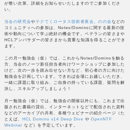
が整い次第、詳細をお知らせいたしますのでご参加くださ
い。
当会の研究会
や
テクてくロータス技術者夜会
、
のの会
などの
コミュニティへの参加は、Notes/Dominoに関する最新の技
術や動向について学ぶ絶好の機会です。ベテランの皆さまや
HCLアンバサダーの皆さまから貴重な知識を得ることができ
ます。
この月一勉強会（仮）では、これからNotes/Dominoを触る
方、当会のノーツ新任担当者向けワークショップに参加した
けど、次の一歩を踏み出せない方など、初心者の方に向けた
勉強会を計画しています。できれば会場にお越しいただき、
一緒に課題に取り組み、ご自身の持っている課題、疑問を解
決し、スキルアップしましょう！
月一勉強会（仮）では、勉強会の開催以外にも、これまで出
版された書籍の貸出、インターネットなどで配信された資料
などのアーカイブの共有、各種ウェビナーの紹介ページ（た
とえば、
HCL Domino v14 Deep Dive
や
OpenNTF
Webinar
など）を予定しています。