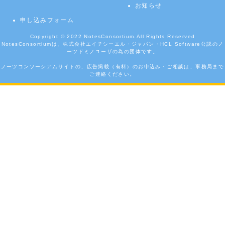
お知らせ
申し込みフォーム
Copyright © 2022
NotesConsortium.
All Rights Reserved
NotesConsortiumは、株式会社エイチシーエル・ジャパン・HCL Software公認のノ
ーツドミノユーザの為の団体です。
ノーツコンソーシアムサイトの、広告掲載（有料）のお申込み・ご相談は、事務局まで
ご連絡ください。