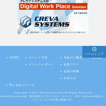
ページトップ
HOME
イベント予定
当会のご案内
規約集
イベントレポート
会員リスト
会員の特典
お知らせ
申し込みフォーム
Copyright © 2022
NotesConsortium.
All Rights Reserved
NotesConsortiumは、株式会社エイチシーエル・ジャパン・HCL Software公認のノ
ーツドミノユーザの為の団体です。