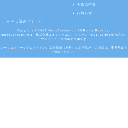
会員の特典
お知らせ
申し込みフォーム
Copyright © 2022
NotesConsortium.
All Rights Reserved
NotesConsortiumは、株式会社エイチシーエル・ジャパン・HCL Software公認のノ
ーツドミノユーザの為の団体です。
ノーツコンソーシアムサイトの、広告掲載（有料）のお申込み・ご相談は、事務局まで
ご連絡ください。