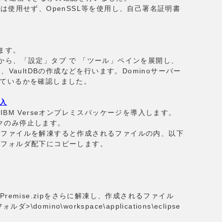
は使用せず、OpenSSL等を使用し、自己署名証明書
します。
ライアントから、「設定」タブ で 「ツール」ペインを展開し、
VaultDBの作成などを行います。Dominoサーバー
作しているかを確認しました。
導入
BM Verseオンプレミスパッケージを導入します。
スクのみ停止します。
ージのファイルを解凍すると作成されるファイルの内、以下
taフォルダ配下にコピーします。
_Premise.zipをさらに解凍し、作成されるファイル
domino\workspace\applications\eclipse