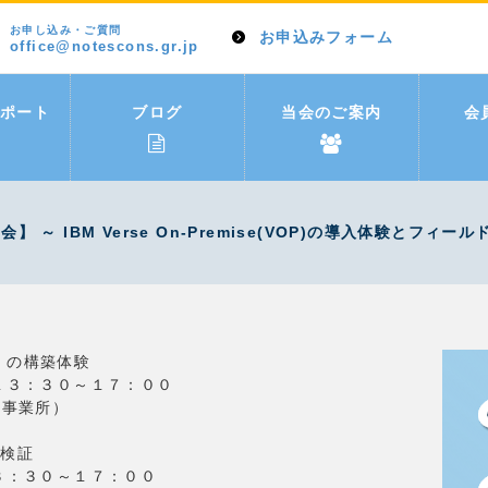
お申し込み・ご質問
お申込みフォーム
office@notescons.gr.jp
ポート
ブログ
当会のご案内
会
～ IBM Verse On-Premise(VOP)の導入体験とフィー
ス」の構築体験
 １３：３０～１７：００
崎事業所）
術検証
３：３０～１７：００