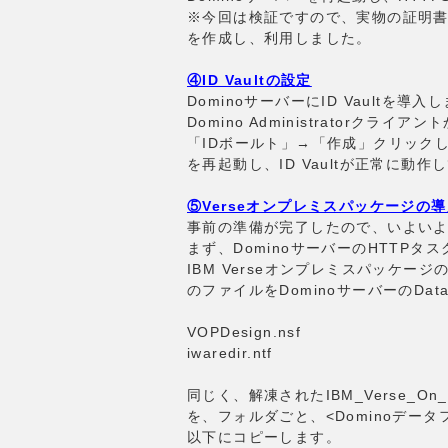
※今回は検証ですので、実物の証明書
を作成し、利用しました。
④ID Vaultの設定
DominoサーバーにID Vaultを導入
Domino Administratorク
「IDボールト」→「作成」クリックし、
を再起動し、ID Vaultが正常に動
⑤Verseオンプレミスパッケージの
事前の準備が完了したので、いよいよI
まず、DominoサーバーのHTTPタ
IBM Verseオンプレミスパッケ
のファイルをDominoサーバーのDa
VOPDesign.nsf
iwaredir.ntf
同じく、解凍されたIBM_Verse_On
を、フォルダごと、<Dominoデータフォルダ>\
以下にコピーします。