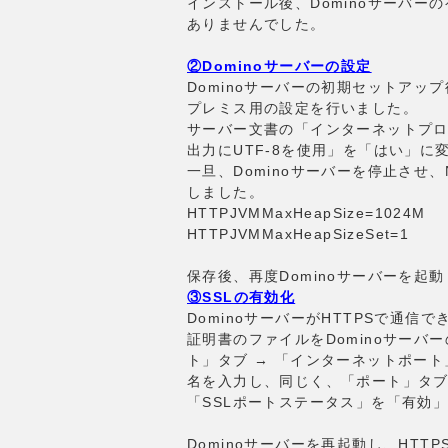
インストール後、Dominoサーバ
ありませんでした。
②Dominoサーバーの設定
Dominoサーバーの初期セットアップ後
プレミス用の設定を行いました。
サーバー文書の「インターネットプロトコル
出力にUTF-8を使用」を「はい」に
一旦、Dominoサーバーを停止させ、N
しました。
HTTPJVMMaxHeapSize=1024M
HTTPJVMMaxHeapSizeSet=1
保存後、再度Dominoサーバーを起
③SSLの有効化
DominoサーバーがHTTPSで通
証明書のファイルをDominoサーバ
ト」タブ → 「インターネットポー
名を入力し、同じく、「ポート」タブ 
「SSLポートステータス」を「有効
Dominoサーバーを再起動し、HT